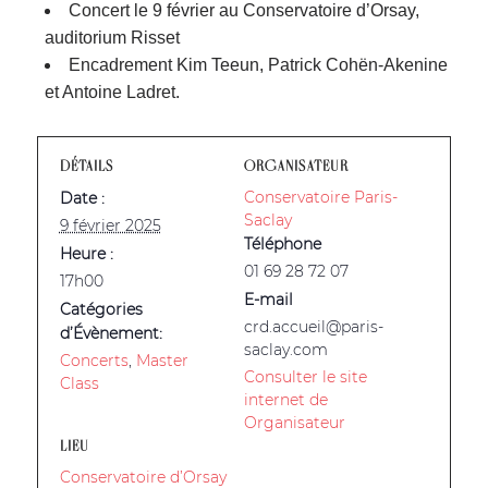
Concert le 9 février au Conservatoire d’Orsay,
auditorium Risset
Encadrement Kim Teeun, Patrick Cohën-Akenine
et Antoine Ladret.
DÉTAILS
ORGANISATEUR
Conservatoire Paris-
Date :
Saclay
9 février 2025
Téléphone
Heure :
01 69 28 72 07
17h00
E-mail
Catégories
crd.accueil@paris-
d’Évènement:
saclay.com
Concerts
,
Master
Consulter le site
Class
internet de
Organisateur
LIEU
Conservatoire d’Orsay